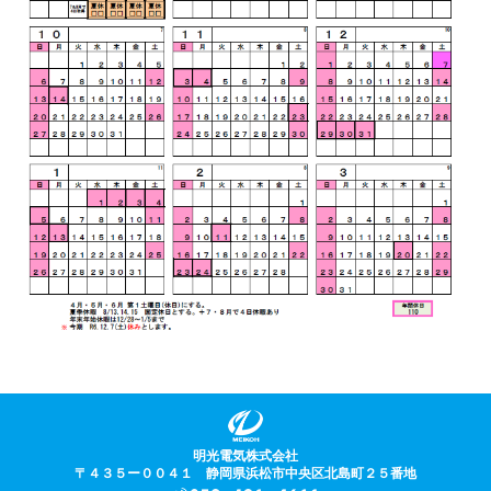
学校
病院・福祉施設
屋内外施設
商業施設・多目的施設
工場・物流センター
道路施設
集合住宅・太陽光発電
明光電気の取り組み
明光電気の取り組み
社会貢献活動
防災への取り組み
採用情報
明光電気株式会社
〒４３５ー００４１ 静岡県浜松市中央区北島町２５番地
採用情報