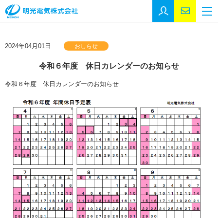
採用エントリー
お問い合
M
トップページ
2024年04月01日
おしらせ
事業紹介
令和６年度 休日カレンダーのお知らせ
会社情報
令和６年度 休日カレンダーのお知らせ
会社情報
代表挨拶
沿革
事業所
SDGs
施工実績
施工実績
官公庁