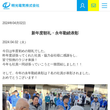
採用エントリー
お問い合
M
トップページ
2024年04月02日
事業紹介
新年度朝礼・永年勤続表彰
会社情報
2024.04.02（火）
会社情報
今日は年度初めの朝礼でした。
代表挨拶
昨年度頑張ってくれた社員・協力会社様に感謝をし、
皆で恒例のラジオ体操！
沿革
今年も社員一同頑張っていこうと一致団結しました！！
事業所
そして、今年の永年勤続表彰は７名の社員が表彰されました。
おめでとうございます！
SDGs
施工実績
施工実績
官公庁