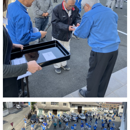
学校
病院・福祉施設
屋内外施設
商業施設・多目的施設
工場・物流センター
道路施設
集合住宅・太陽光発電
明光電気の取り組み
明光電気の取り組み
社会貢献活動
防災への取り組み
採用情報
採用情報