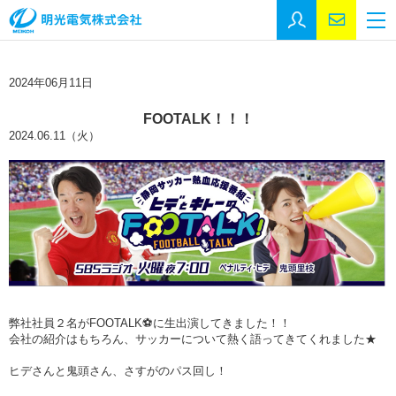
採用エントリー
お問い合
M
トップページ
2024年06月11日
事業紹介
FOOTALK！！！
会社情報
2024.06.11（火）
会社情報
代表挨拶
沿革
事業所
SDGs
施工実績
弊社社員２名がFOOTALK⚽に生出演してきました！！
会社の紹介はもちろん、サッカーについて熱く語ってきてくれました★
施工実績
ヒデさんと鬼頭さん、さすがのパス回し！
官公庁