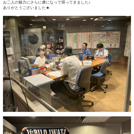
お二人の魅力にさらに虜になって帰ってきました♪
学校
ありがとうございました★
病院・福祉施設
屋内外施設
商業施設・多目的施設
工場・物流センター
道路施設
集合住宅・太陽光発電
明光電気の取り組み
明光電気の取り組み
社会貢献活動
防災への取り組み
採用情報
採用情報