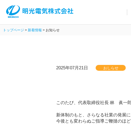
トップページ
トップページ
>
新着情報
> お知らせ
事業紹介
会社情報
会社情報
代表挨拶
沿革
事業所
2025年07月21日
おしらせ
SDGs
施工実績
施工実績
官公庁
学校
病院・福祉施設
このたび、代表取締役社長 林 眞一
屋内外施設
商業施設・多目的施設
新体制のもと、さらなる社業の発展に
工場・物流センター
今後とも変わらぬご指導ご鞭撻のほど
道路施設