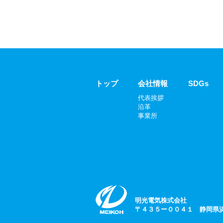
集合住宅・太陽光発電
明光電気の取り組み
明光電気の取り組み
社会貢献活動
防災への取り組み
採用情報
採用情報
先輩社員の声
トップ
会社情報
SDGs
採用エントリー
数字で見る明光電気
代表挨拶
お問い合わせ
沿革
事業所
サイトマップ
明光電気株式会社
〒４３５ー００４１ 静岡県