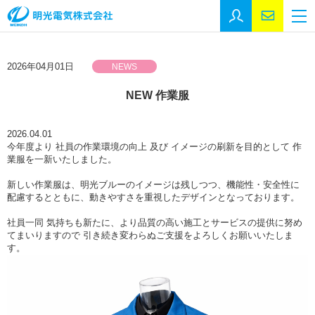
採用エントリー
お問い合
M
トップページ
2026年04月01日
NEWS
事業紹介
NEW 作業服
会社情報
会社情報
2026.04.01
今年度より 社員の作業環境の向上 及び イメージの刷新を目的として 作
代表挨拶
業服を一新いたしました。
沿革
新しい作業服は、明光ブルーのイメージは残しつつ、機能性・安全性に
配慮するとともに、動きやすさを重視したデザインとなっております。
事業所
社員一同 気持ちも新たに、より品質の高い施工とサービスの提供に努め
SDGs
てまいりますので 引き続き変わらぬご支援をよろしくお願いいたしま
す。
施工実績
施工実績
官公庁