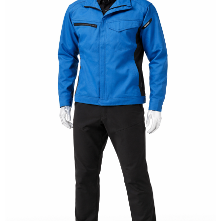
学校
病院・福祉施設
屋内外施設
商業施設・多目的施設
工場・物流センター
道路施設
集合住宅・太陽光発電
明光電気の取り組み
明光電気の取り組み
社会貢献活動
防災への取り組み
採用情報
採用情報